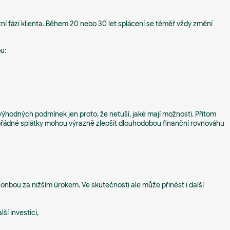
tní fázi klienta. Během 20 nebo 30 let splácení se téměř vždy změní
u:
evýhodných podmínek jen proto, že netuší, jaké mají možnosti. Přitom
řádné splátky mohou výrazně zlepšit dlouhodobou finanční rovnováhu
onbou za nižším úrokem. Ve skutečnosti ale může přinést i další
í investici,