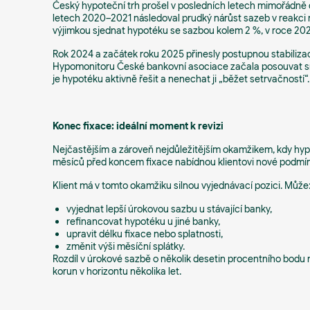
Český hypoteční trh prošel v posledních letech mimořádn
letech 2020–2021 následoval prudký nárůst sazeb v reakci n
výjimkou sjednat hypotéku se sazbou kolem 2 %, v roce 20
Rok 2024 a začátek roku 2025 přinesly postupnou stabiliza
Hypomonitoru České bankovní asociace začala posouvat smě
je hypotéku aktivně řešit a nenechat ji „běžet setrvačností“.
Konec fixace: ideální moment k revizi
Nejčastějším a zároveň nejdůležitějším okamžikem, kdy hypo
měsíců před koncem fixace nabídnou klientovi nové podmínk
Klient má v tomto okamžiku silnou vyjednávací pozici. Může
vyjednat lepší úrokovou sazbu u stávající banky,
refinancovat hypotéku u jiné banky,
upravit délku fixace nebo splatnosti,
změnit výši měsíční splátky.
Rozdíl v úrokové sazbě o několik desetin procentního bodu
korun v horizontu několika let.