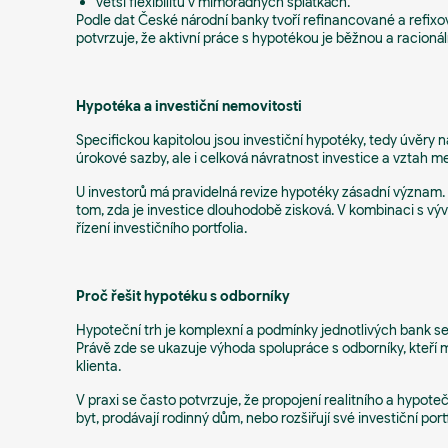
větší flexibilitu v mimořádných splátkách.
Podle dat České národní banky tvoří refinancované a refi
potvrzuje, že aktivní práce s hypotékou je běžnou a racionální
Hypotéka a investiční nemovitosti
Specifickou kapitolou jsou investiční hypotéky, tedy úvěry n
úrokové sazby, ale i celková návratnost investice a vztah 
U investorů má pravidelná revize hypotéky zásadní význam
tom, zda je investice dlouhodobě zisková. V kombinaci s v
řízení investičního portfolia.
Proč řešit hypotéku s odborníky
Hypoteční trh je komplexní a podmínky jednotlivých bank se l
Právě zde se ukazuje výhoda spolupráce s odborníky, kteří maj
klienta.
V praxi se často potvrzuje, že propojení realitního a hypoteč
byt, prodávají rodinný dům, nebo rozšiřují své investiční portf