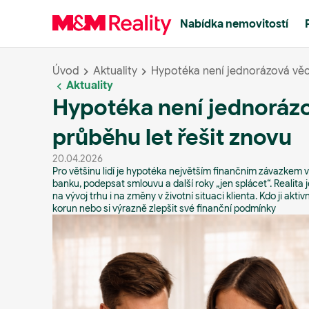
Nabídka nemovitostí
Úvod
Aktuality
Hypotéka není jednorázová věc. 
Aktuality
Hypotéka není jednorázov
průběhu let řešit znovu
20.04.2026
Pro většinu lidí je hypotéka největším finančním závazkem v
banku, podepsat smlouvu a další roky „jen splácet“. Realita 
na vývoj trhu i na změny v životní situaci klienta. Kdo ji akt
korun nebo si výrazně zlepšit své finanční podmínky