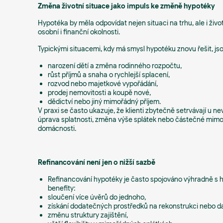
Změna životní situace jako impuls ke změně hypotéky
Hypotéka by měla odpovídat nejen situaci na trhu, ale i živo
osobní i finanční okolnosti.
Typickými situacemi, kdy má smysl hypotéku znovu řešit, jso
narození dětí a změna rodinného rozpočtu,
růst příjmů a snaha o rychlejší splacení,
rozvod nebo majetkové vypořádání,
prodej nemovitosti a koupě nové,
dědictví nebo jiný mimořádný příjem.
V praxi se často ukazuje, že klienti zbytečně setrvávají u n
úprava splatnosti, změna výše splátek nebo částečné mimo
domácnosti.
Refinancování není jen o nižší sazbě
Refinancování hypotéky je často spojováno výhradně s h
benefity:
sloučení více úvěrů do jednoho,
získání dodatečných prostředků na rekonstrukci nebo dalš
změnu struktury zajištění,