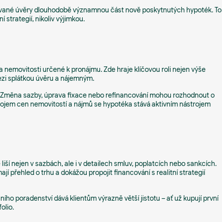
xované úvěry dlouhodobě významnou část nově poskytnutých hypoték. To
 strategií, nikoliv výjimkou.
a nemovitosti určené k pronájmu. Zde hraje klíčovou roli nejen výše
mezi splátkou úvěru a nájemným.
. Změna sazby, úprava fixace nebo refinancování mohou rozhodnout o
ývojem cen nemovitostí a nájmů se hypotéka stává aktivním nástrojem
iší nejen v sazbách, ale i v detailech smluv, poplatcích nebo sankcích.
í přehled o trhu a dokážou propojit financování s realitní strategií
ního poradenství dává klientům výrazně větší jistotu – ať už kupují první
olio.