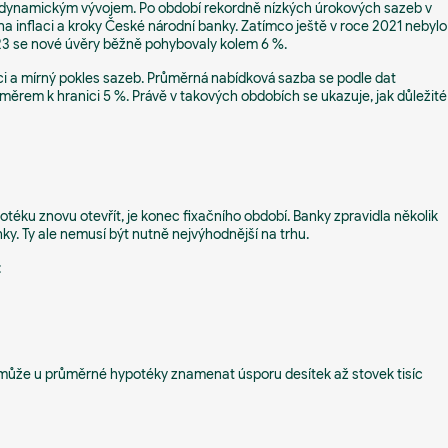
ě dynamickým vývojem. Po období rekordně nízkých úrokových sazeb v
a inflaci a kroky České národní banky. Zatímco ještě v roce 2021 nebylo
23 se nové úvěry běžně pohybovaly kolem 6 %.
ci a mírný pokles sazeb. Průměrná nabídková sazba se podle dat
rem k hranici 5 %. Právě v takových obdobích se ukazuje, jak důležité
téku znovu otevřít, je konec fixačního období. Banky zpravidla několik
y. Ty ale nemusí být nutně nejvýhodnější na trhu.
:
 může u průměrné hypotéky znamenat úsporu desítek až stovek tisíc