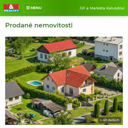
Jiří a Markéta Kalvodovi
MENU
O mně
Prodané nemovitosti
Nabídka nemovitostí
Prodané nemovitosti
Reference
Jak pracuji
Kontakt
+ 49 dalších