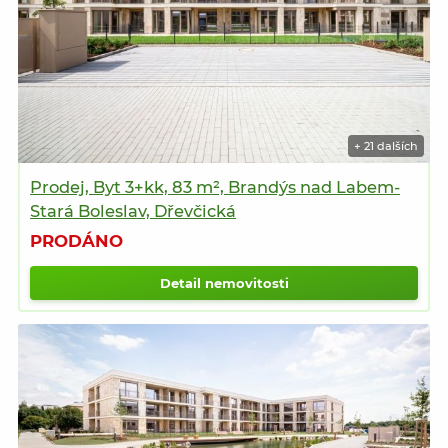
+ 21 dalších
Prodej, Byt 3+kk, 83 m², Brandýs nad Labem-
Stará Boleslav, Dřevčická
PRODÁNO
Detail nemovitosti