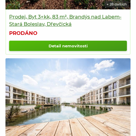
+ 28 dalších
Prodej, Byt 3+kk, 83 m², Brandýs nad Labem-
Stará Boleslav, Dřevčická
PRODÁNO
Detail nemovitosti