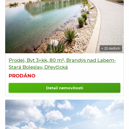
+ 22 dalších
Prodej, Byt 3+kk, 80 m², Brandýs nad Labem-
Stará Boleslav, Dřevčická
PRODÁNO
Detail nemovitosti