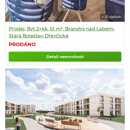
+ 27 dalších
Prodej, Byt 2+kk, 61 m², Brandýs nad Labem-
Stará Boleslav, Dřevčická
PRODÁNO
Detail nemovitosti