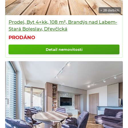
+ 28 dalších
Prodej, Byt 4+kk, 108 m², Brandýs nad Labem-
Stará Boleslav, Dřevčická
PRODÁNO
Detail nemovitosti