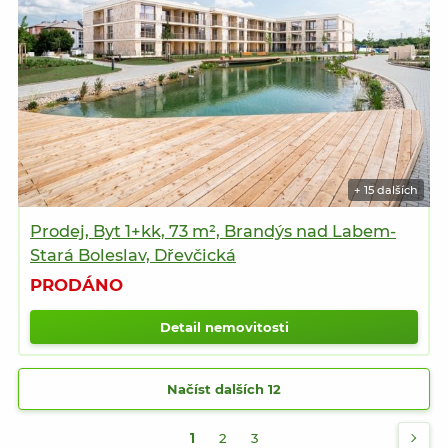
+ 15 dalších
Prodej, Byt 1+kk, 73 m², Brandýs nad Labem-
Stará Boleslav, Dřevčická
PRODÁNO
Detail nemovitosti
Načíst dalších 12
1
2
3