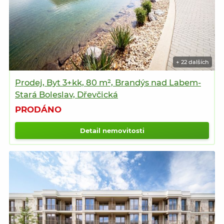
+ 22 dalších
Prodej, Byt 3+kk, 80 m², Brandýs nad Labem-
Stará Boleslav, Dřevčická
PRODÁNO
Detail nemovitosti