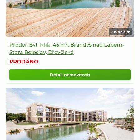
+ 15 dalších
Prodej, Byt 1+kk, 45 m², Brandýs nad Labem-
Stará Boleslav, Dřevčická
PRODÁNO
Detail nemovitosti