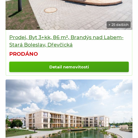
+ 25 dalších
Prodej, Byt 3+kk, 86 m², Brandýs nad Labem-
Stará Boleslav, Dřevčická
PRODÁNO
Detail nemovitosti